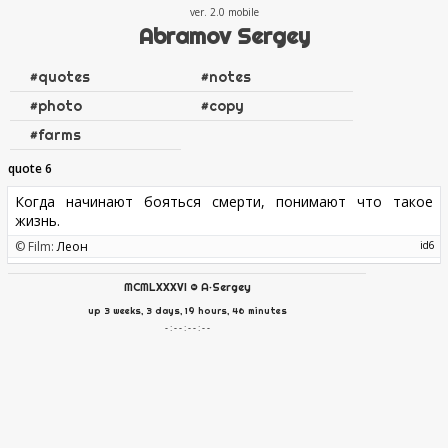
ver. 2.0
Abramov Sergey
#
quotes
#
notes
#
photo
#
copy
#
farms
quote 6
Когда начинают бояться смерти, понимают что такое
жизнь.
© Film:
Леон
6
MCMLXXXVI
©
A·Sergey
up 3 weeks, 3 days, 19 hours, 46 minutes
- : - - : - - : - -