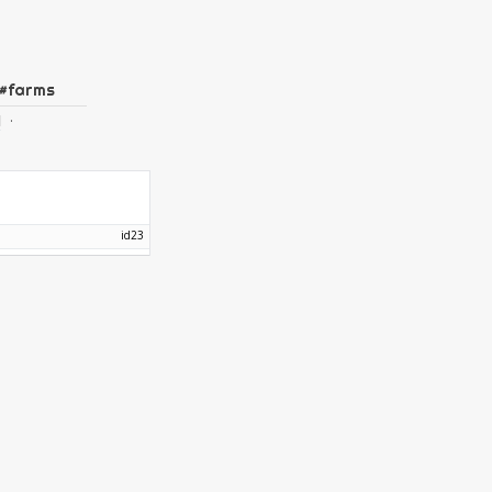
#
farms
·
d
23