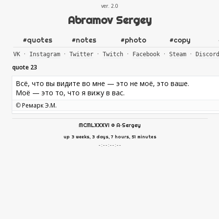
ver. 2.0
Abramov Sergey
#
quotes
#
notes
#
photo
#
copy
·
·
·
·
·
·
VK
Instagram
Twitter
Twitch
Facebook
Steam
Discor
quote 23
Всё, что вы видите во мне — это не моё, это ваше.
Моё — это то, что я вижу в вас.
©
Ремарк Э.М.
MCMLXXXVI
©
A·Sergey
up 3 weeks, 3 days, 7 hours, 51 minutes
- : - - : - - : - -