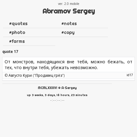
ver. 2.0
Abramov Sergey
#
quotes
#
notes
#
photo
#
copy
#
farms
quote 17
От монстров, находящихся вне тебя, можно бежать, от
тех, что внутри тебя, убежать невозможно.
©
Августо Кури
("
Продавец грёз
")
17
MCMLXXXVI
©
A·Sergey
up 3 weeks, 3 days, 18 hours, 23 minutes
- : - - : - - : - -