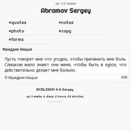
ver. 2.0
Abramov Sergey
#
quotes
#
notes
#
photo
#
copy
#
farms
Фридрих Ницше
Пусть говорят мне что угодно, чтобы причинить мне боль.
Слишком мало знают они меня, чтобы быть в курсе, что
действительно делает мне больно.
©
Фридрих Ницше
28
MCMLXXXVI
©
A·Sergey
up 3 weeks, 6 days, 2 hours, 25 minutes
- : - - : - - : - -