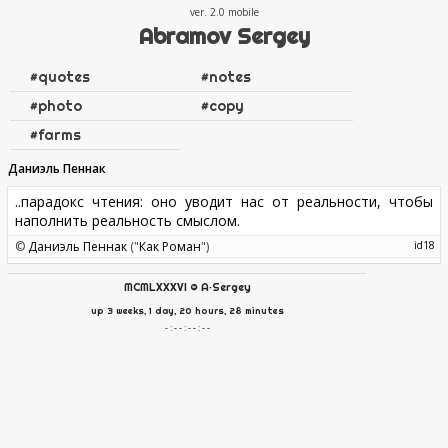
ver. 2.0
Abramov Sergey
#
quotes
#
notes
#
photo
#
copy
#
farms
Даниэль Пеннак
..парадокс чтения: оно уводит нас от реальности, чтобы
наполнить реальность смыслом.
©
Даниэль Пеннак
("
Как Роман
")
18
MCMLXXXVI
©
A·Sergey
up 3 weeks, 1 day, 20 hours, 28 minutes
- : - - : - - : - -