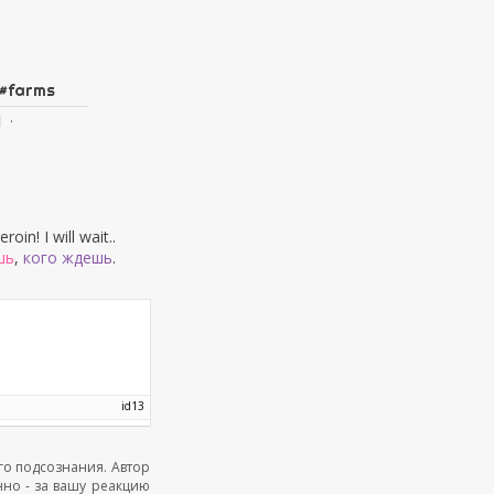
#
farms
·
d
in! I will wait..
шь
,
кого ждешь
.
13
его подсознания. Автор
нно - за вашу реакцию