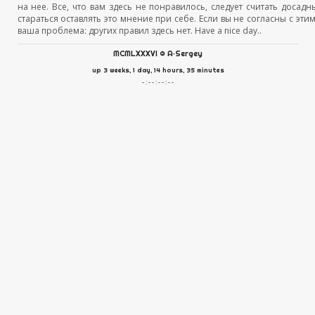
на нее. Все, что вам здесь не понравилось, следует считать доса
стараться оставлять это мнение при себе. Если вы не согласны с эти
ваша проблема: других правил здесь нет. Have a nice day..
MCMLXXXVI
©
A·Sergey
up 3 weeks, 1 day, 14 hours, 35 minutes
- : - - : - - : - -