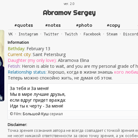
ver. 2.0
Abramov Sergey
#
quotes
#
notes
#
photo
#
copy
·
·
·
·
·
·
VK
Instagram
Twitter
Twitch
Facebook
Steam
Discor
Information
Birthday:
February 13
Current city:
Saint Petersburg
Daughter (my only love):
Abramova Elina
Fetish:
Heroin is able to wait, and you are my personal grade of hero
Relationship status:
Хорошо, когда в жизни знаешь
кого люби
Теперь можно спокойно жить, не думая об этом.
За тебя и За меня!
Мы в мире лучшие друзья,
если вдруг придет вражда:
Иди ты к черту - За меня!
© Film:
Большой Куш
сериал
Disclaimer:
Точка зрения сознания автора не всегда совпадает с точкой зрения 
не несет никакой ответственности за свою точку зрения, а уж особе